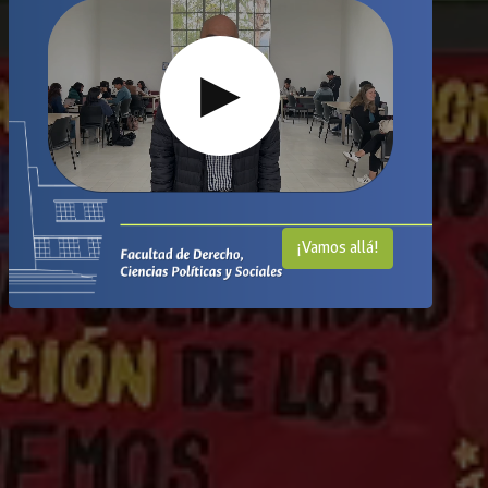
▶
¡Vamos allá!