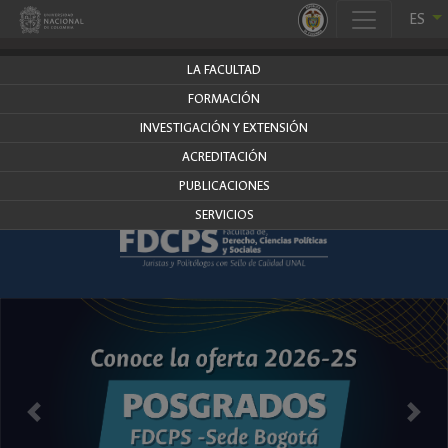
.
ES
derecho.bogota.unal.edu.co
LA FACULTAD
FORMACIÓN
INVESTIGACIÓN Y EXTENSIÓN
ACREDITACIÓN
PUBLICACIONES
SERVICIOS
Anterior
Siguie