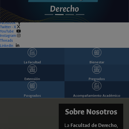
Facebook
Twitter - X
YouTube
Instagram
Threads
LinkedIn
La Facultad
Bienestar
Extensión
Pregrados
Posgrados
Acompañamiento Académico
Sobre Nosotros
La
Facultad de Derecho,