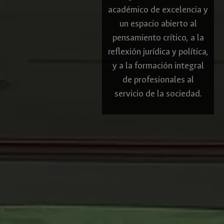
académico de excelencia y
un espacio abierto al
pensamiento crítico, a la
reflexión jurídica y política,
y a la formación integral
de profesionales al
servicio de la sociedad.