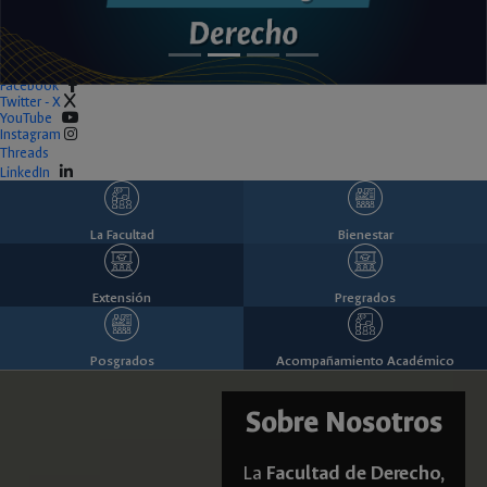
Facebook
Twitter - X
YouTube
Instagram
Threads
LinkedIn
La Facultad
Bienestar
Extensión
Pregrados
Posgrados
Acompañamiento Académico
Sobre Nosotros
La
Facultad de Derecho,