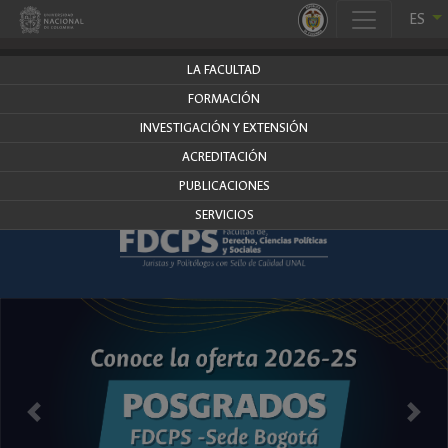
.
ES
derecho.bogota.unal.edu.co
LA FACULTAD
FORMACIÓN
INVESTIGACIÓN Y EXTENSIÓN
ACREDITACIÓN
PUBLICACIONES
SERVICIOS
Anterior
Siguie