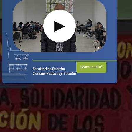
▶
¡Vamos allá!