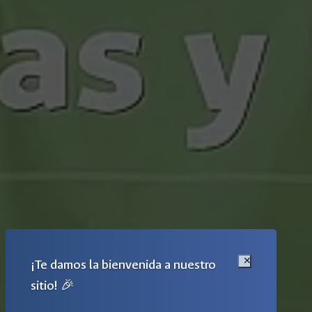
¡Te damos la bienvenida a nuestro
sitio! 🎉