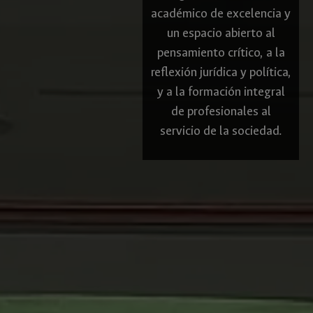
académico de excelencia y
un espacio abierto al
pensamiento crítico, a la
reflexión jurídica y política,
y a la formación integral
de profesionales al
servicio de la sociedad.