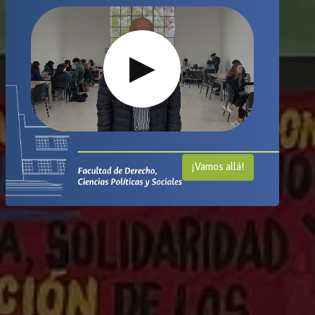
▶
¡Vamos allá!