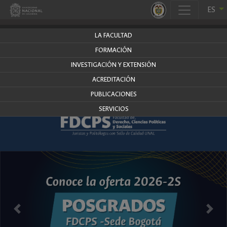
.
ES
derecho.bogota.unal.edu.co
LA FACULTAD
FORMACIÓN
INVESTIGACIÓN Y EXTENSIÓN
ACREDITACIÓN
PUBLICACIONES
SERVICIOS
Anterior
Siguie