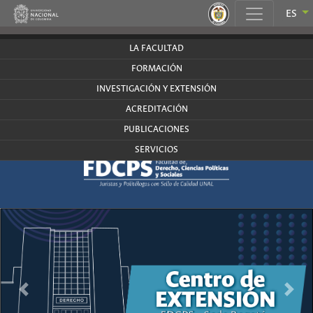
.
ES
derecho.bogota.unal.edu.co
LA FACULTAD
FORMACIÓN
INVESTIGACIÓN Y EXTENSIÓN
ACREDITACIÓN
PUBLICACIONES
SERVICIOS
Anterior
Siguie