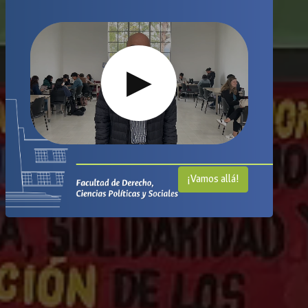
▶
¡Vamos allá!