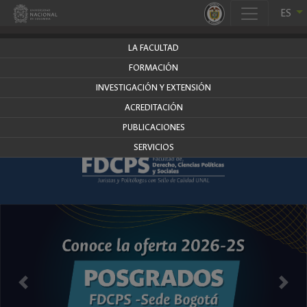
.
ES
derecho.bogota.unal.edu.co
LA FACULTAD
FORMACIÓN
INVESTIGACIÓN Y EXTENSIÓN
ACREDITACIÓN
PUBLICACIONES
SERVICIOS
Anterior
Siguie