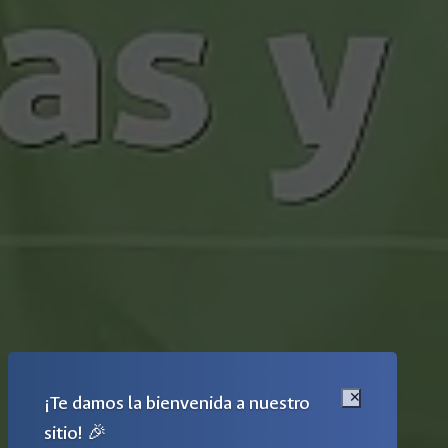
¡Te damos la bienvenida a nuestro
sitio! 🎉