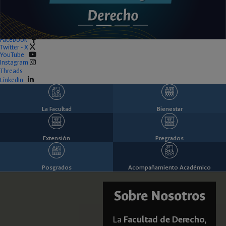
Facebook
Twitter - X
YouTube
Instagram
Threads
LinkedIn
La Facultad
Bienestar
Extensión
Pregrados
Posgrados
Acompañamiento Académico
Sobre Nosotros
La
Facultad de Derecho,