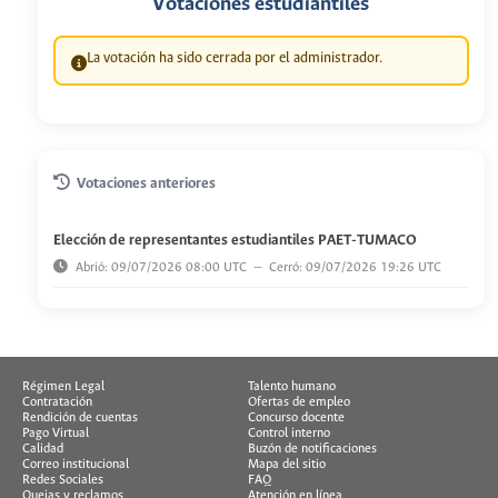
Votaciones estudiantiles
La votación ha sido cerrada por el administrador.
Votaciones anteriores
Elección de representantes estudiantiles PAET-TUMACO
Abrió: 09/07/2026 08:00 UTC — Cerró: 09/07/2026 19:26 UTC
Régimen Legal
Talento humano
Contratación
Ofertas de empleo
Rendición de cuentas
Concurso docente
Pago Virtual
Control interno
Calidad
Buzón de notificaciones
Correo institucional
Mapa del sitio
Redes Sociales
FAQ
Quejas y reclamos
Atención en línea