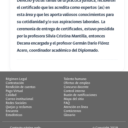
Derecho y otras ramas de la práctica jurídica, recibieron
el certificado que les acredita como expertos (as) en
esta área y que les aporta valiosos conocimientos para
su cotidianidad y/o sus aspiraciones laborales. La
ceremonia de entrega de certificados, estuvo presidida
por la profesora Silvia Cristina Mantilla, entonces
Decana encargada y el profesor Germán Darío Flórez
Acero, coordinador académico del Diplomado.
Régimen Legal
Talento humano
Contratación
Ofertas de empleo
Rendición de cuentas
Concurso docente
Pago Virtual
Control interno
Calidad
Buzón de notificaciones
Correo institucional
Mapa del sitio
Redes Sociales
FAQ
Quejas y reclamos
Atención en línea
Encuesta
Contáctenos
Estadísticas
Glosario